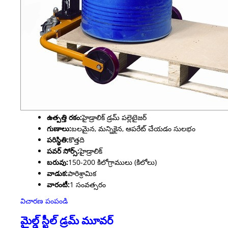
ఉత్పత్తి రకం:
హైడ్రాలిక్ డ్రమ్ పల్లెటైజర్
గుణాలు:
బలమైన, మన్నికైన, ఆపరేట్ చేయడం సులభం
పరిస్థితి:
కొత్తది
పవర్ సోర్స్:
హైడ్రాలిక్
బరువు:
150-200 కిలోగ్రాములు (కిలోలు)
వాడుక:
పారిశ్రామిక
వారంటీ:
1 సంవత్సరం
విచారణ పంపండి
మైల్డ్ స్టీల్ డ్రమ్ మూవర్