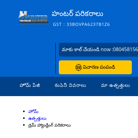
హంటర్ పరికరాలు
GST : 33BOVPA6237B1Z6
మాకు కాల్ చేయండి now :
08045815
విచారణ పంపండి
హోమ్ పేజీ
కంపెనీ వివరాలు
మా ఉత్పత్తులు
హోమ్
ఉత్పత్తులు
డ్రమ్ హ్యాండ్లింగ్ పరికరాలు