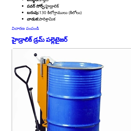
పవర్ సోర్స్:
హైడ్రాలిక్
బరువు:
130 కిలోగ్రాములు (కిలోలు)
వాడుక:
పారిశ్రామిక
విచారణ పంపండి
హైడ్రాలిక్ డ్రమ్ పల్లెటైజర్