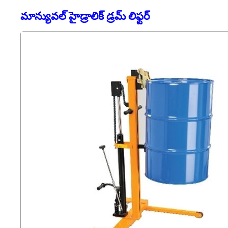
మాన్యువల్ హైడ్రాలిక్ డ్రమ్ లిఫ్టర్