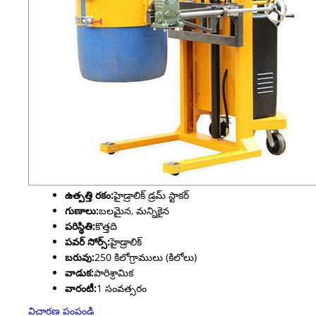
ఉత్పత్తి రకం:
హైడ్రాలిక్ డ్రమ్ స్టాకర్
గుణాలు:
బలమైన, మన్నికైన
పరిస్థితి:
కొత్తది
పవర్ సోర్స్:
హైడ్రాలిక్
బరువు:
250 కిలోగ్రాములు (కిలోలు)
వాడుక:
పారిశ్రామిక
వారంటీ:
1 సంవత్సరం
విచారణ పంపండి