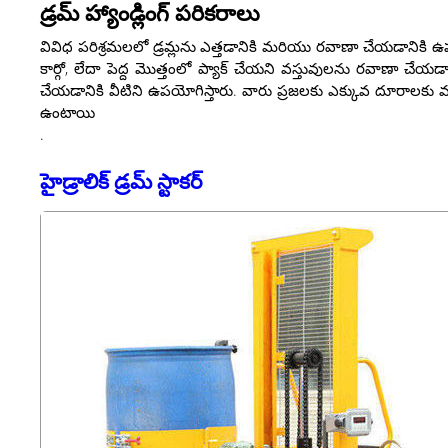
డ్రమ్ హ్యాండ్లింగ్ పరికరాలు
వివిధ పరిశ్రమలలో డ్రమ్లను ఎత్తడానికి మరియు రవాణా చేయడానికి ఉపయోగి
కార్గో, లేదా పెద్ద మొత్తంలో ప్యాక్ చేయని వస్తువులను రవాణా చేయడా
చేయడానికి వీటిని ఉపయోగిస్తారు. వారు ప్రజలకు ఎక్కువ దూరాలకు వస
ఉంటాయి
.
హైడ్రాలిక్ డ్రమ్ స్టాకర్