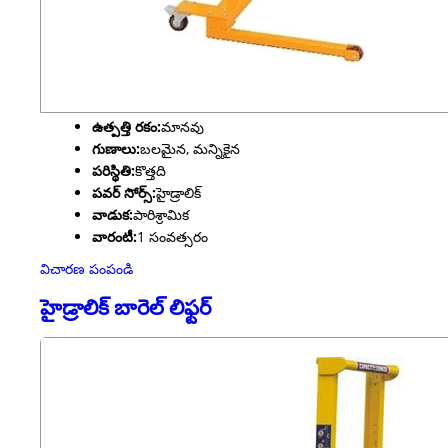
ఉత్పత్తి రకం:
మానవు
గుణాలు:
బలమైన, మన్నికైన
పరిస్థితి:
కొత్తది
పవర్ సోర్స్:
హైడ్రాలిక్
వాడుక:
పారిశ్రామిక
వారంటీ:
1 సంవత్సరం
విచారణ పంపండి
హైడ్రాలిక్ బారెల్ లిఫ్టర్