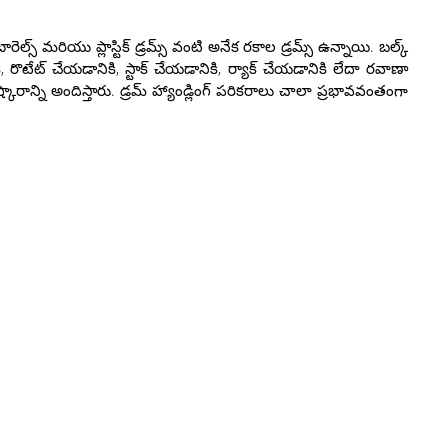
్స్ మరియు ప్లాస్టిక్ డ్రమ్స్ వంటి అనేక రకాల డ్రమ్స్ ఉన్నాయి. బల్క్
 రొటేట్ చేయడానికి, స్టాక్ చేయడానికి, ర్యాక్ చేయడానికి లేదా రవాణా
న్ని అందిస్తారు. డ్రమ్ హ్యాండ్లింగ్ పరికరాలు చాలా ప్రభావవంతంగా