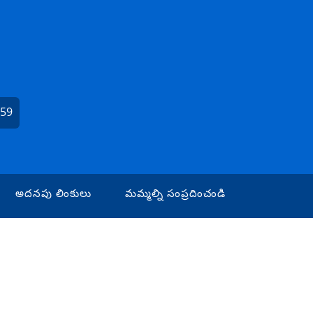
659
అదనపు లింకులు
మమ్మల్ని సంప్రదించండి