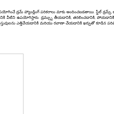
ంచే డ్రమ్ హ్యాండ్లింగ్ పరికరాలు మాకు అందించబడతాయి. స్టీల్ డ్రమ్స్, బారెల
నికి వీటిని ఉపయోగిస్తారు. డ్రమ్స్ను తీయడానికి, తరలించడానికి, పోయడానికి,
్తువులను ఎత్తివేయడానికి మరియు రవాణా చేయడానికి ఖర్చుతో కూడిన పరిష్కారా