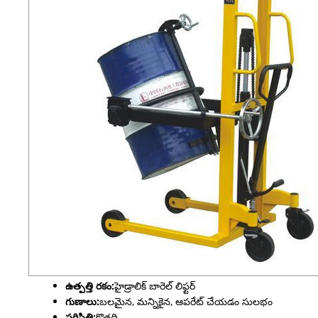
ఉత్పత్తి రకం:
హైడ్రాలిక్ బారెల్ లిఫ్టర్
గుణాలు:
బలమైన, మన్నికైన, ఆపరేట్ చేయడం సులభం
పరిస్థితి:
కొత్తది