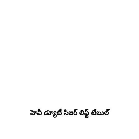
హెవీ డ్యూటీ సిజర్ లిఫ్ట్ టేబుల్