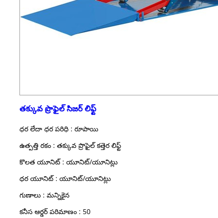
తక్కువ ప్రొఫైల్ సిజర్ లిఫ్ట్
ధర లేదా ధర పరిధి : రూపాయి
ఉత్పత్తి రకం : తక్కువ ప్రొఫైల్ కత్తెర లిఫ్ట్
కొలత యూనిట్ : యూనిట్/యూనిట్లు
ధర యూనిట్ : యూనిట్/యూనిట్లు
గుణాలు : మన్నికైన
కనీస ఆర్డర్ పరిమాణం : 50