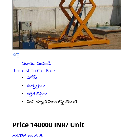
విచారణ పంపండి
Request To Call Back
హోమ్
ఉత్పత్తులు
కత్తెర లిఫ్ట్‌లు
హెవీ డ్యూటీ సిజర్ లిఫ్ట్ టేబుల్
Price 140000 INR
/ Unit
ధర/కోట్ పొందండి