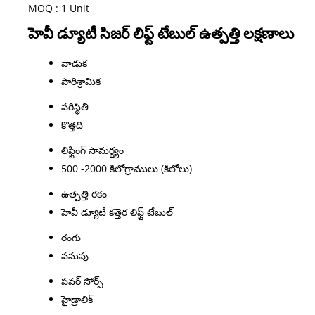
MOQ :
1 Unit
హెవీ డ్యూటీ సిజర్ లిఫ్ట్ టేబుల్ ఉత్పత్తి లక్షణాలు
వాడుక
పారిశ్రామిక
పరిస్థితి
కొత్తది
లిఫ్టింగ్ సామర్థ్యం
500 -2000 కిలోగ్రాములు (కిలోలు)
ఉత్పత్తి రకం
హెవీ డ్యూటీ కత్తెర లిఫ్ట్ టేబుల్
రంగు
పసుపు
పవర్ సోర్స్
హైడ్రాలిక్