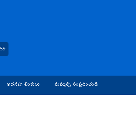
659
అదనపు లింకులు
మమ్మల్ని సంప్రదించండి