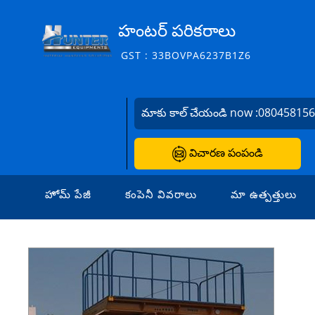
హంటర్ పరికరాలు
GST : 33BOVPA6237B1Z6
మాకు కాల్ చేయండి now :
08045815
విచారణ పంపండి
హోమ్ పేజీ
కంపెనీ వివరాలు
మా ఉత్పత్తులు