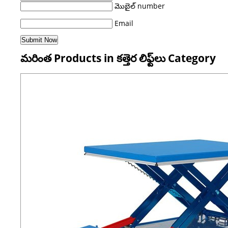
మొబైల్ number
Email
మరింత Products in కత్తెర లిఫ్ట్‌లు Category