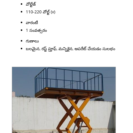
వోల్టేజ్
110-220 వోల్ట్ (v)
వారంటీ
1 సంవత్సరం
గుణాలు
బలమైన, రస్ట్ ప్రూఫ్, మన్నికైన, ఆపరేట్ చేయడం సులభం